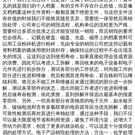
见的就是我们的个人档案，有的文件不存在什么价值，但是像
文档档案这种文件资料一般都是属于绝密文件，当这些文件没
有价值的时候我们不能将其随意丢弃，需要统一保管然后再销
毁处理，公司有公司的销毁流程，机构单位的流程更为严格，
需要经过多层次批准之后才能安排统一销毁，而且销毁的要求
也会很高。、记载在硬盘、磁盘、光盘、磁带上的档案资料可
以用工业粉碎机进行粉碎，先由专业的销毁公司把这些记载有
资料档案的载体用密封袋封存，确保转运的过程中不会出现丢
失的情况，运送到达达到使用寿命，如果直接处理会造成资源
的浪费。因此可以考虑人工拆解，将回收来的电子设备和电子
元件先进行初步拆分，测试各部分的工作状态，对尚能工作的
部分进行改进和维修，然后检测其使用寿命，若合格则可以继
续利用。将完全不能工作和维修后未通过测试的部分进一步拆
解，测试各零部件的状态，选出尚能工作者进行改进和维修，
然后做寿命检测，依此类推，直到拆解并筛选出最基本的报废
零部件。另外，一些具有部分有害物质的电子元件，如水银开
关、镍镉电池和含有多氯联苯的电容器等应当优先拆解，通过
可靠性检测后再对其进行单独处理，通过这种手段，我们不仅
可以最大限度地节省和利用资源，避免了环境污染，还增大了
劳动力的需求，创造了更多的就业机会，可以说是十分值得提
倡的处理方式。电子产品销毁处理的方法：方法一：化学处理