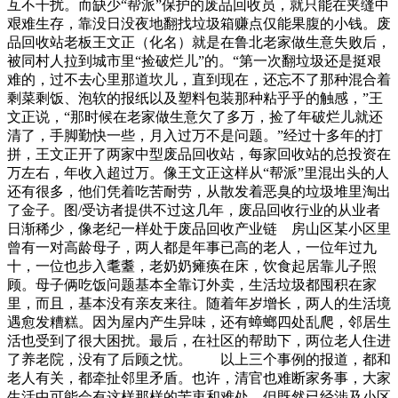
互不干扰。而缺少“帮派”保护的废品回收员，就只能在夹缝中
艰难生存，靠没日没夜地翻找垃圾箱赚点仅能果腹的小钱。废
品回收站老板王文正（化名）就是在鲁北老家做生意失败后，
被同村人拉到城市里“捡破烂儿”的。“第一次翻垃圾还是挺艰
难的，过不去心里那道坎儿，直到现在，还忘不了那种混合着
剩菜剩饭、泡软的报纸以及塑料包装那种粘乎乎的触感，”王
文正说，“那时候在老家做生意欠了多万，捡了年破烂儿就还
清了，手脚勤快一些，月入过万不是问题。”经过十多年的打
拼，王文正开了两家中型废品回收站，每家回收站的总投资在
万左右，年收入超过万。像王文正这样从“帮派”里混出头的人
还有很多，他们凭着吃苦耐劳，从散发着恶臭的垃圾堆里淘出
了金子。图/受访者提供不过这几年，废品回收行业的从业者
日渐稀少，像老纪一样处于废品回收产业链 房山区某小区里
曾有一对高龄母子，两人都是年事已高的老人，一位年过九
十，一位也步入耄耋，老奶奶瘫痪在床，饮食起居靠儿子照
顾。母子俩吃饭问题基本全靠订外卖，生活垃圾都囤积在家
里，而且，基本没有亲友来往。随着年岁增长，两人的生活境
遇愈发糟糕。因为屋内产生异味，还有蟑螂四处乱爬，邻居生
活也受到了很大困扰。最后，在社区的帮助下，两位老人住进
了养老院，没有了后顾之忧。 以上三个事例的报道，都和
老人有关，都牵扯邻里矛盾。也许，清官也难断家务事，大家
生活中可能会有这样那样的苦衷和难处，但既然已经涉及小区