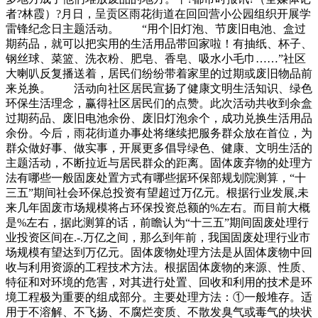
者?林霞）?月日，呈贡区雨花街道在回回营小公园组织开展学
雷锋纪念日主题活动。 “用个旧灯泡、节废旧电池、盒过
期药品，就可以把实用的生活用品带回家啦！有抽纸、杯子、
钢丝球、菜篮、洗衣粉、肥皂、香皂、吸水小毛巾……”社区
大喇叭反复播送着，居民们纷纷带着家里的过期或废旧物品前
来兑换。 活动向社区居民宣扬了健康文明生活知识、绿色
环保生活理念，赢得社区居民们的点赞。此次活动共收到余盒
过期药品、废旧电池余份、废旧灯泡余个，成功兑换生活用品
余份。今后，雨花街道办事处将继续把服务群众放在首位，为
群众做好事、做实事，开展更多倡导绿色、健康、文明生活的
主题活动，不断拉近与居民群众的距离。固体废弃物的处理方
法有哪些一般固废处置方式有哪些据环保部规划院测算，“十
三五”期间社会环保总投资有望超过万亿元。根据行业发展,未
来几年固废市场规模将占环保投资总额的%左右。而目前大概
是%左右，据此测算的话，前瞻认为“十三五”期间固废处理行
业投资区间在.-.万亿之间，那么到年前，我国固废处理行业市
场规模有望达到万亿元。固体废物处理方法是从固体废物中回
收与利用资源的工程技术方法。根据固体废物的来源、性质、
特征和对环境的危害，对其进行处置、回收和利用的技术是环
境工程极为重要的组成部分。主要处理方法：①一般堆存。适
用于不溶解、不飞扬、不腐烂变质、不散发臭气或毒气的块状