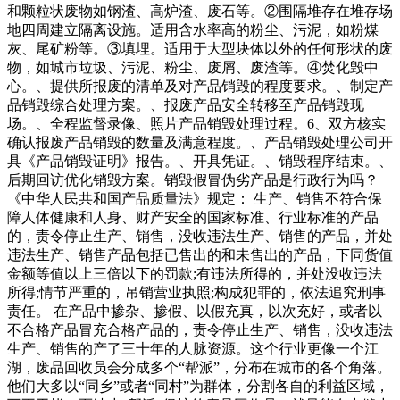
和颗粒状废物如钢渣、高炉渣、废石等。②围隔堆存在堆存场
地四周建立隔离设施。适用含水率高的粉尘、污泥，如粉煤
灰、尾矿粉等。③填埋。适用于大型块体以外的任何形状的废
物，如城市垃圾、污泥、粉尘、废屑、废渣等。④焚化毁中
心。、提供所报废的清单及对产品销毁的程度要求。、制定产
品销毁综合处理方案。、报废产品安全转移至产品销毁现
场。、全程监督录像、照片产品销毁处理过程。6、双方核实
确认报废产品销毁的数量及满意程度。、产品销毁处理公司开
具《产品销毁证明》报告。、开具凭证。、销毁程序结束。、
后期回访优化销毁方案。销毁假冒伪劣产品是行政行为吗？
《中华人民共和国产品质量法》规定： 生产、销售不符合保
障人体健康和人身、财产安全的国家标准、行业标准的产品
的，责令停止生产、销售，没收违法生产、销售的产品，并处
违法生产、销售产品包括已售出的和未售出的产品，下同货值
金额等值以上三倍以下的罚款;有违法所得的，并处没收违法
所得;情节严重的，吊销营业执照;构成犯罪的，依法追究刑事
责任。 在产品中掺杂、掺假、以假充真，以次充好，或者以
不合格产品冒充合格产品的，责令停止生产、销售，没收违法
生产、销售的产了三十年的人脉资源。这个行业更像一个江
湖，废品回收员会分成多个“帮派”，分布在城市的各个角落。
他们大多以“同乡”或者“同村”为群体，分割各自的利益区域，