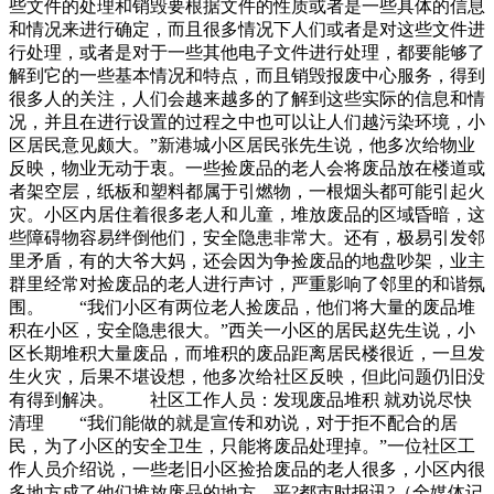
些文件的处理和销毁要根据文件的性质或者是一些具体的信息
和情况来进行确定，而且很多情况下人们或者是对这些文件进
行处理，或者是对于一些其他电子文件进行处理，都要能够了
解到它的一些基本情况和特点，而且销毁报废中心服务，得到
很多人的关注，人们会越来越多的了解到这些实际的信息和情
况，并且在进行设置的过程之中也可以让人们越污染环境，小
区居民意见颇大。”新港城小区居民张先生说，他多次给物业
反映，物业无动于衷。一些捡废品的老人会将废品放在楼道或
者架空层，纸板和塑料都属于引燃物，一根烟头都可能引起火
灾。小区内居住着很多老人和儿童，堆放废品的区域昏暗，这
些障碍物容易绊倒他们，安全隐患非常大。还有，极易引发邻
里矛盾，有的大爷大妈，还会因为争捡废品的地盘吵架，业主
群里经常对捡废品的老人进行声讨，严重影响了邻里的和谐氛
围。 “我们小区有两位老人捡废品，他们将大量的废品堆
积在小区，安全隐患很大。”西关一小区的居民赵先生说，小
区长期堆积大量废品，而堆积的废品距离居民楼很近，一旦发
生火灾，后果不堪设想，他多次给社区反映，但此问题仍旧没
有得到解决。 社区工作人员：发现废品堆积 就劝说尽快
清理 “我们能做的就是宣传和劝说，对于拒不配合的居
民，为了小区的安全卫生，只能将废品处理掉。”一位社区工
作人员介绍说，一些老旧小区捡拾废品的老人很多，小区内很
多地方成了他们堆放废品的地方。平?都市时报讯?（全媒体记