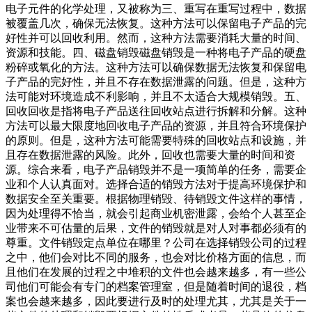
电子元件的化学处理，又被称为三、重写在重写过程中，数据
被覆盖几次，确保无法恢复。这种方法可以保留电子产品的完
好性并可以回收利用。然而，这种方法需要消耗大量的时间、
资源和技能。四、磁盘销毁磁盘销毁是一种将电子产品的硬盘
粉碎或氧化的方法。这种方法可以确保数据无法恢复和保留电
子产品的完好性，并且不存在数据泄露的问题。但是，这种方
法可能对环境造成不利影响，并且不太适合大规模销毁。五、
回收回收是指将电子产品送往回收站点进行拆解和分解。这种
方法可以最大限度地回收电子产品的资源，并且符合环境保护
的原则。但是，这种方法可能需要特殊的回收站点和设施，并
且存在数据泄露的风险。此外，回收也需要大量的时间和资
源。综合来看，电子产品销毁并不是一项简单的任务，需要企
业和个人认真面对。选择合适的销毁方法对于提高环境保护和
数据安全至关重要。根据物理销毁、待销毁文件这样的事情，
因为处理得不恰当，就会引起商业机密泄露，会给个人甚至企
业带来不可估量的后果，文件的销毁就是对人对事都必须有的
尊重。文件销毁定点单位在哪里？公司在选择销毁公司的过程
之中，他们会对比不同的服务，也会对比价格方面的信息，而
且他们在发展的过程之中堆积的文件也会越来越多，有一些公
司他们可能会有专门的档案管理室，但是随着时间的退役，档
案也会越来越多，因此要进行及时的处理尤其，尤其是关于一