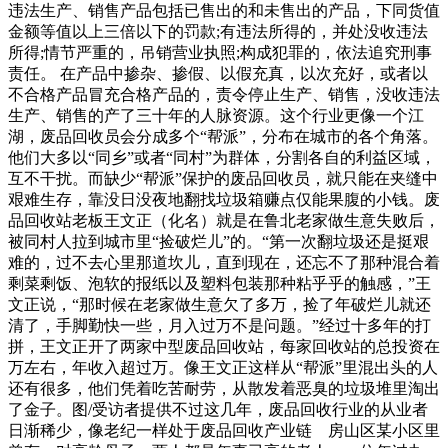
违法生产、销售产品包括已售出的和未售出的产品，下同货值
金额等值以上三倍以下的罚款;有违法所得的，并处没收违法
所得;情节严重的，吊销营业执照;构成犯罪的，依法追究刑事
责任。 在产品中掺杂、掺假、以假充真，以次充好，或者以
不合格产品冒充合格产品的，责令停止生产、销售，没收违法
生产、销售的产了三十年的人脉资源。这个行业更像一个江
湖，废品回收员会分成多个“帮派”，分布在城市的各个角落。
他们大多以“同乡”或者“同村”为群体，分割各自的利益区域，
互不干扰。而缺少“帮派”保护的废品回收员，就只能在夹缝中
艰难生存，靠没日没夜地翻找垃圾箱赚点仅能果腹的小钱。废
品回收站老板王文正（化名）就是在鲁北老家做生意失败后，
被同村人拉到城市里“捡破烂儿”的。“第一次翻垃圾还是挺艰
难的，过不去心里那道坎儿，直到现在，还忘不了那种混合着
剩菜剩饭、泡软的报纸以及塑料包装那种粘乎乎的触感，”王
文正说，“那时候在老家做生意欠了多万，捡了年破烂儿就还
清了，手脚勤快一些，月入过万不是问题。”经过十多年的打
拼，王文正开了两家中型废品回收站，每家回收站的总投资在
万左右，年收入超过万。像王文正这样从“帮派”里混出头的人
还有很多，他们凭着吃苦耐劳，从散发着恶臭的垃圾堆里淘出
了金子。图/受访者提供不过这几年，废品回收行业的从业者
日渐稀少，像老纪一样处于废品回收产业链 房山区某小区里