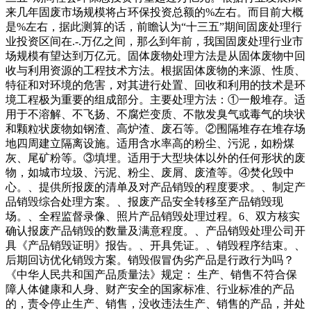
来几年固废市场规模将占环保投资总额的%左右。而目前大概
是%左右，据此测算的话，前瞻认为“十三五”期间固废处理行
业投资区间在.-.万亿之间，那么到年前，我国固废处理行业市
场规模有望达到万亿元。固体废物处理方法是从固体废物中回
收与利用资源的工程技术方法。根据固体废物的来源、性质、
特征和对环境的危害，对其进行处置、回收和利用的技术是环
境工程极为重要的组成部分。主要处理方法：①一般堆存。适
用于不溶解、不飞扬、不腐烂变质、不散发臭气或毒气的块状
和颗粒状废物如钢渣、高炉渣、废石等。②围隔堆存在堆存场
地四周建立隔离设施。适用含水率高的粉尘、污泥，如粉煤
灰、尾矿粉等。③填埋。适用于大型块体以外的任何形状的废
物，如城市垃圾、污泥、粉尘、废屑、废渣等。④焚化毁中
心。、提供所报废的清单及对产品销毁的程度要求。、制定产
品销毁综合处理方案。、报废产品安全转移至产品销毁现
场。、全程监督录像、照片产品销毁处理过程。6、双方核实
确认报废产品销毁的数量及满意程度。、产品销毁处理公司开
具《产品销毁证明》报告。、开具凭证。、销毁程序结束。、
后期回访优化销毁方案。销毁假冒伪劣产品是行政行为吗？
《中华人民共和国产品质量法》规定： 生产、销售不符合保
障人体健康和人身、财产安全的国家标准、行业标准的产品
的，责令停止生产、销售，没收违法生产、销售的产品，并处