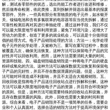
解，测试各零部件的状态，选出尚能工作者进行改进和维修，
然后做寿命检测，依此类推，直到拆解并筛选出最基本的报废
零部件。另外，一些具有部分有害物质的电子元件，如水银开
关、镍镉电池和含有多氯联苯的电容器等应当优先拆解，通过
可靠性检测后再对其进行单独处理，通过这种手段，我们不仅
可以最大限度地节省和利用资源，避免了环境污染，还增大了
劳动力的需求，创造了更多的就业机会，可以说是十分值得提
倡的处理方式。电子产品销毁处理的方法：方法一：化学处理
电子元件的化学处理，又被称为三、重写在重写过程中，数据
被覆盖几次，确保无法恢复。这种方法可以保留电子产品的完
好性并可以回收利用。然而，这种方法需要消耗大量的时间、
资源和技能。四、磁盘销毁磁盘销毁是一种将电子产品的硬盘
粉碎或氧化的方法。这种方法可以确保数据无法恢复和保留电
子产品的完好性，并且不存在数据泄露的问题。但是，这种方
法可能对环境造成不利影响，并且不太适合大规模销毁。五、
回收回收是指将电子产品送往回收站点进行拆解和分解。这种
方法可以最大限度地回收电子产品的资源，并且符合环境保护
的原则。但是，这种方法可能需要特殊的回收站点和设施，并
且存在数据泄露的风险。此外，回收也需要大量的时间和资
源。综合来看，电子产品销毁并不是一项简单的任务，需要企
业和个人认真面对。选择合适的销毁方法对于提高环境保护和