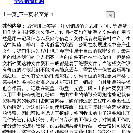
学校/教育机构
上一页
1
下一页
转至第
其他内容
： 毁清册上签字，注明销毁的方式和时间，销毁清
册作为文书档案永久保存。过期档案如何销毁？文件的作用当
然是用来记录信息以及储存信息，文件或者说是资料生产、生
活中阅读，学习、参考必需的东西，公司在发展过程中会产生
文件，我们生活过程中也是会产生属于自己的保密文件，最常
见的就是我们的个人档案，有的文件不存在什么价值，但是像
文档档案这种文件资料一般都是属于绝密文件，当这些文件没
有价值的时候我们不能将其随意丢弃，需要统一保管然后再销
毁处理，公司有公司的销毁流程，机构单位的流程更为严格，
需要经过多层次批准之后才能安排统一销毁，而且销毁的要求
也会很高。、记载在硬盘、磁盘、光盘、磁带上的档案资料可
以用工业粉碎机进行粉碎，先由专业的销毁公司把这些记载有
资料档案的载体用密封袋封存，确保转运的过程中不会出现丢
失的情况，运送到达达到使用寿命，如果直接处理会造成资源
的浪费。因此可以考虑人工拆解，将回收来的电子设备和电子
元件先进行初步拆分，测试各部分的工作状态，对尚能工作的
部分进行改进和维修，然后检测其使用寿命，若合格则可以继
续利用。将完全不能工作和维修后未通过测试的部分进一步拆