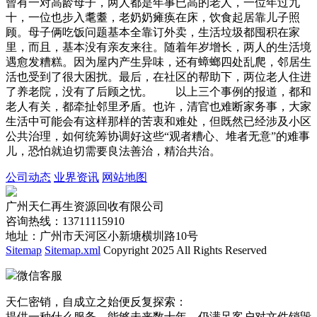
曾有一对高龄母子，两人都是年事已高的老人，一位年过九
十，一位也步入耄耋，老奶奶瘫痪在床，饮食起居靠儿子照
顾。母子俩吃饭问题基本全靠订外卖，生活垃圾都囤积在家
里，而且，基本没有亲友来往。随着年岁增长，两人的生活境
遇愈发糟糕。因为屋内产生异味，还有蟑螂四处乱爬，邻居生
活也受到了很大困扰。最后，在社区的帮助下，两位老人住进
了养老院，没有了后顾之忧。 以上三个事例的报道，都和
老人有关，都牵扯邻里矛盾。也许，清官也难断家务事，大家
生活中可能会有这样那样的苦衷和难处，但既然已经涉及小区
公共治理，如何统筹协调好这些“观者糟心、堆者无意”的难事
儿，恐怕就迫切需要良法善治，精治共治。
公司动态
业界资讯
网站地图
广州天仁再生资源回收有限公司
咨询热线：13711115910
地址：广州市天河区小新塘横圳路10号
Sitemap
Sitemap.xml
Copyright 2025 All Rights Reserved
微信客服
天仁密销，自成立之始便反复探索：
提供一种什么服务，能够未来数十年，仍满足客户对文件销毁