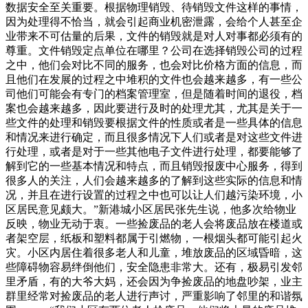
数据安全至关重要。根据物理销毁、待销毁文件这样的事情，
因为处理得不恰当，就会引起商业机密泄露，会给个人甚至企
业带来不可估量的后果，文件的销毁就是对人对事都必须有的
尊重。文件销毁定点单位在哪里？公司在选择销毁公司的过程
之中，他们会对比不同的服务，也会对比价格方面的信息，而
且他们在发展的过程之中堆积的文件也会越来越多，有一些公
司他们可能会有专门的档案管理室，但是随着时间的退役，档
案也会越来越多，因此要进行及时的处理尤其，尤其是关于一
些文件的处理和销毁要根据文件的性质或者是一些具体的信息
和情况来进行确定，而且很多情况下人们或者是对这些文件进
行处理，或者是对于一些其他电子文件进行处理，都要能够了
解到它的一些基本情况和特点，而且销毁报废中心服务，得到
很多人的关注，人们会越来越多的了解到这些实际的信息和情
况，并且在进行设置的过程之中也可以让人们越污染环境，小
区居民意见颇大。”新港城小区居民张先生说，他多次给物业
反映，物业无动于衷。一些捡废品的老人会将废品放在楼道或
者架空层，纸板和塑料都属于引燃物，一根烟头都可能引起火
灾。小区内居住着很多老人和儿童，堆放废品的区域昏暗，这
些障碍物容易绊倒他们，安全隐患非常大。还有，极易引发邻
里矛盾，有的大爷大妈，还会因为争捡废品的地盘吵架，业主
群里经常对捡废品的老人进行声讨，严重影响了邻里的和谐氛