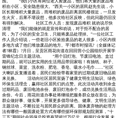
围。 “我们小区有两位老人捡废品，他们将大量的废品堆
积在小区，安全隐患很大。”西关一小区的居民赵先生说，小
区长期堆积大量废品，而堆积的废品距离居民楼很近，一旦发
生火灾，后果不堪设想，他多次给社区反映，但此问题仍旧没
有得到解决。 社区工作人员：发现废品堆积 就劝说尽快
清理 “我们能做的就是宣传和劝说，对于拒不配合的居
民，为了小区的安全卫生，只能将废品处理掉。”一位社区工
作人员介绍说，一些老旧小区捡拾废品的老人很多，小区内很
多地方成了他们堆放废品的地方。平?都市时报讯?（全媒体记
者?林霞）?月日，呈贡区雨花街道在回回营小公园组织开展学
雷锋纪念日主题活动。 “用个旧灯泡、节废旧电池、盒过
期药品，就可以把实用的生活用品带回家啦！有抽纸、杯子、
钢丝球、菜篮、洗衣粉、肥皂、香皂、吸水小毛巾……”社区
大喇叭反复播送着，居民们纷纷带着家里的过期或废旧物品前
来兑换。 活动向社区居民宣扬了健康文明生活知识、绿色
环保生活理念，赢得社区居民们的点赞。此次活动共收到余盒
过期药品、废旧电池余份、废旧灯泡余个，成功兑换生活用品
余份。今后，雨花街道办事处将继续把服务群众放在首位，为
群众做好事、做实事，开展更多倡导绿色、健康、文明生活的
主题活动，不断拉近与居民群众的距离。固体废弃物的处理方
法有哪些一般固废处置方式有哪些据环保部规划院测算，“十
三五”期间社会环保总投资有望超过万亿元。根据行业发展,未