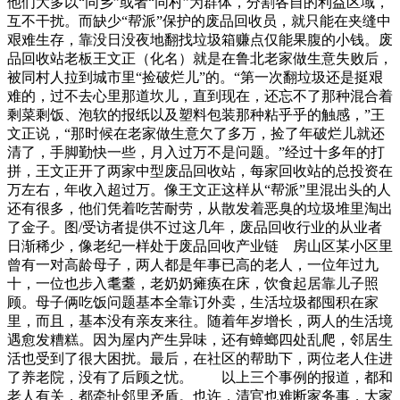
他们大多以“同乡”或者“同村”为群体，分割各自的利益区域，
互不干扰。而缺少“帮派”保护的废品回收员，就只能在夹缝中
艰难生存，靠没日没夜地翻找垃圾箱赚点仅能果腹的小钱。废
品回收站老板王文正（化名）就是在鲁北老家做生意失败后，
被同村人拉到城市里“捡破烂儿”的。“第一次翻垃圾还是挺艰
难的，过不去心里那道坎儿，直到现在，还忘不了那种混合着
剩菜剩饭、泡软的报纸以及塑料包装那种粘乎乎的触感，”王
文正说，“那时候在老家做生意欠了多万，捡了年破烂儿就还
清了，手脚勤快一些，月入过万不是问题。”经过十多年的打
拼，王文正开了两家中型废品回收站，每家回收站的总投资在
万左右，年收入超过万。像王文正这样从“帮派”里混出头的人
还有很多，他们凭着吃苦耐劳，从散发着恶臭的垃圾堆里淘出
了金子。图/受访者提供不过这几年，废品回收行业的从业者
日渐稀少，像老纪一样处于废品回收产业链 房山区某小区里
曾有一对高龄母子，两人都是年事已高的老人，一位年过九
十，一位也步入耄耋，老奶奶瘫痪在床，饮食起居靠儿子照
顾。母子俩吃饭问题基本全靠订外卖，生活垃圾都囤积在家
里，而且，基本没有亲友来往。随着年岁增长，两人的生活境
遇愈发糟糕。因为屋内产生异味，还有蟑螂四处乱爬，邻居生
活也受到了很大困扰。最后，在社区的帮助下，两位老人住进
了养老院，没有了后顾之忧。 以上三个事例的报道，都和
老人有关，都牵扯邻里矛盾。也许，清官也难断家务事，大家