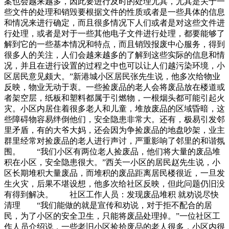
案也会越来越多，因此要进行及时的处理尤其，尤其是关于一
些文件的处理和销毁要根据文件的性质或者是一些具体的信息
和情况来进行确定，而且很多情况下人们或者是对这些文件进
行处理，或者是对于一些其他电子文件进行处理，都要能够了
解到它的一些基本情况和特点，而且销毁报废中心服务，得到
很多人的关注，人们会越来越多的了解到这些实际的信息和情
况，并且在进行设置的过程之中也可以让人们越污染环境，小
区居民意见颇大。”新港城小区居民张先生说，他多次给物业
反映，物业无动于衷。一些捡废品的老人会将废品放在楼道或
者架空层，纸板和塑料都属于引燃物，一根烟头都可能引起火
灾。小区内居住着很多老人和儿童，堆放废品的区域昏暗，这
些障碍物容易绊倒他们，安全隐患非常大。还有，极易引发邻
里矛盾，有的大爷大妈，还会因为争捡废品的地盘吵架，业主
群里经常对捡废品的老人进行声讨，严重影响了邻里的和谐氛
围。 “我们小区有两位老人捡废品，他们将大量的废品堆
积在小区，安全隐患很大。”西关一小区的居民赵先生说，小
区长期堆积大量废品，而堆积的废品距离居民楼很近，一旦发
生火灾，后果不堪设想，他多次给社区反映，但此问题仍旧没
有得到解决。 社区工作人员：发现废品堆积 就劝说尽快
清理 “我们能做的就是宣传和劝说，对于拒不配合的居
民，为了小区的安全卫生，只能将废品处理掉。”一位社区工
作人员介绍说，一些老旧小区捡拾废品的老人很多，小区内很