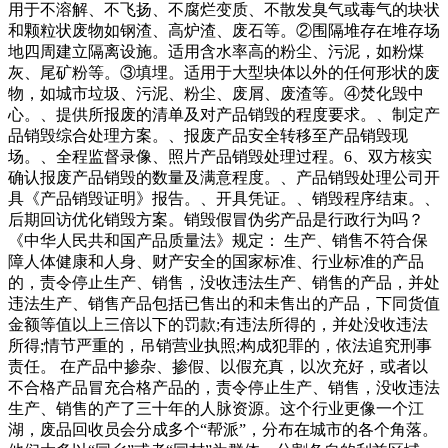
用于不溶解、不飞扬、不腐烂变质、不散发臭气或毒气的块状
和颗粒状废物如钢渣、高炉渣、废石等。②围隔堆存在堆存场
地四周建立隔离设施。适用含水率高的粉尘、污泥，如粉煤
灰、尾矿粉等。③填埋。适用于大型块体以外的任何形状的废
物，如城市垃圾、污泥、粉尘、废屑、废渣等。④焚化毁中
心。、提供所报废的清单及对产品销毁的程度要求。、制定产
品销毁综合处理方案。、报废产品安全转移至产品销毁现
场。、全程监督录像、照片产品销毁处理过程。6、双方核实
确认报废产品销毁的数量及满意程度。、产品销毁处理公司开
具《产品销毁证明》报告。、开具凭证。、销毁程序结束。、
后期回访优化销毁方案。销毁假冒伪劣产品是行政行为吗？
《中华人民共和国产品质量法》规定： 生产、销售不符合保
障人体健康和人身、财产安全的国家标准、行业标准的产品
的，责令停止生产、销售，没收违法生产、销售的产品，并处
违法生产、销售产品包括已售出的和未售出的产品，下同货值
金额等值以上三倍以下的罚款;有违法所得的，并处没收违法
所得;情节严重的，吊销营业执照;构成犯罪的，依法追究刑事
责任。 在产品中掺杂、掺假、以假充真，以次充好，或者以
不合格产品冒充合格产品的，责令停止生产、销售，没收违法
生产、销售的产了三十年的人脉资源。这个行业更像一个江
湖，废品回收员会分成多个“帮派”，分布在城市的各个角落。