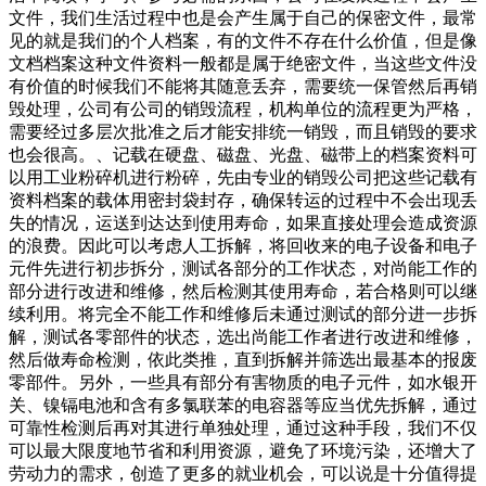
文件，我们生活过程中也是会产生属于自己的保密文件，最常
见的就是我们的个人档案，有的文件不存在什么价值，但是像
文档档案这种文件资料一般都是属于绝密文件，当这些文件没
有价值的时候我们不能将其随意丢弃，需要统一保管然后再销
毁处理，公司有公司的销毁流程，机构单位的流程更为严格，
需要经过多层次批准之后才能安排统一销毁，而且销毁的要求
也会很高。、记载在硬盘、磁盘、光盘、磁带上的档案资料可
以用工业粉碎机进行粉碎，先由专业的销毁公司把这些记载有
资料档案的载体用密封袋封存，确保转运的过程中不会出现丢
失的情况，运送到达达到使用寿命，如果直接处理会造成资源
的浪费。因此可以考虑人工拆解，将回收来的电子设备和电子
元件先进行初步拆分，测试各部分的工作状态，对尚能工作的
部分进行改进和维修，然后检测其使用寿命，若合格则可以继
续利用。将完全不能工作和维修后未通过测试的部分进一步拆
解，测试各零部件的状态，选出尚能工作者进行改进和维修，
然后做寿命检测，依此类推，直到拆解并筛选出最基本的报废
零部件。另外，一些具有部分有害物质的电子元件，如水银开
关、镍镉电池和含有多氯联苯的电容器等应当优先拆解，通过
可靠性检测后再对其进行单独处理，通过这种手段，我们不仅
可以最大限度地节省和利用资源，避免了环境污染，还增大了
劳动力的需求，创造了更多的就业机会，可以说是十分值得提