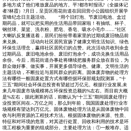
多地方成了他们堆放废品的地方。平?都市时报讯?（全媒体记
者?林霞）?月日，呈贡区雨花街道在回回营小公园组织开展学
雷锋纪念日主题活动。 “用个旧灯泡、节废旧电池、盒过
期药品，就可以把实用的生活用品带回家啦！有抽纸、杯子、
钢丝球、菜篮、洗衣粉、肥皂、香皂、吸水小毛巾……”社区
大喇叭反复播送着，居民们纷纷带着家里的过期或废旧物品前
来兑换。 活动向社区居民宣扬了健康文明生活知识、绿色
环保生活理念，赢得社区居民们的点赞。此次活动共收到余盒
过期药品、废旧电池余份、废旧灯泡余个，成功兑换生活用品
余份。今后，雨花街道办事处将继续把服务群众放在首位，为
群众做好事、做实事，开展更多倡导绿色、健康、文明生活的
主题活动，不断拉近与居民群众的距离。固体废弃物的处理方
法有哪些一般固废处置方式有哪些据环保部规划院测算，“十
三五”期间社会环保总投资有望超过万亿元。根据行业发展,未
来几年固废市场规模将占环保投资总额的%左右。而目前大概
是%左右，据此测算的话，前瞻认为“十三五”期间固废处理行
业投资区间在.-.万亿之间，那么到年前，我国固废处理行业市
场规模有望达到万亿元。固体废物处理方法是从固体废物中回
收与利用资源的工程技术方法。根据固体废物的来源、性质、
特征和对环境的危害，对其进行处置、回收和利用的技术是环
境工程极为重要的组成部分。主要处理方法：①一般堆存。适