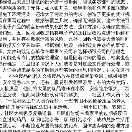
和维修后未通过测试的部分进一步拆解，测试各零部件的状态，
有害物质的电子元件，如水银开关、镍镉电池和含有多氯联苯的
避免了环境污染，还增大了劳动力的需求，创造了更多的就业机
写在重写过程中，数据被覆盖几次，确保无法恢复。这种方法可
将电子产品的硬盘粉碎或氧化的方法。这种方法可以确保数据无
模销毁。五、回收回收是指将电子产品送往回收站点进行拆解和
设施，并且存在数据泄露的风险。此外，回收也需要大量的时间
和数据安全至关重要。根据物理销毁、待销毁文件这样的事情，
重。文件销毁定点单位在哪里？公司在选择销毁公司的过程之
们可能会有专门的档案管理室，但是随着时间的退役，档案也会
进行确定，而且很多情况下人们或者是对这些文件进行处理，或
，人们会越来越多的了解到这些实际的信息和情况，并且在进行
衷。一些捡废品的老人会将废品放在楼道或者架空层，纸板和塑
，安全隐患非常大。还有，极易引发邻里矛盾，有的大爷大妈，
人捡废品，他们将大量的废品堆积在小区，安全隐患很大。”西
给社区反映，但此问题仍旧没有得到解决。 社区工作人员：发
。”一位社区工作人员介绍说，一些老旧小区捡拾废品的老人
公园组织开展学雷锋纪念日主题活动。 “用个旧灯泡、节废旧
…”社区大喇叭反复播送着，居民们纷纷带着家里的过期或废旧
余盒过期药品、废旧电池余份、废旧灯泡余个，成功兑换生活用
主题活动，不断拉近与居民群众的距离。固体废弃物的处理方法
固废市场规模将占环保投资总额的%左右。而目前大概是%左