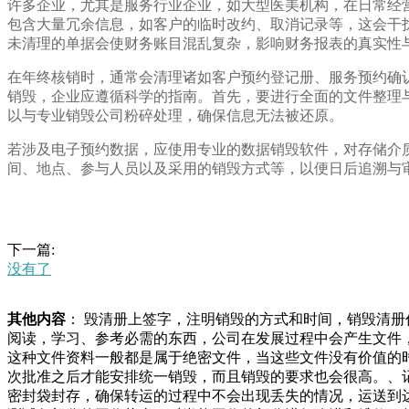
许多企业，尤其是服务行业企业，如大型医美机构，在日常经
包含大量冗余信息，如客户的临时改约、取消记录等，这会干
未清理的单据会使财务账目混乱复杂，影响财务报表的真实性
在年终核销时，通常会清理诸如客户预约登记册、服务预约确
销毁，企业应遵循科学的指南。首先，要进行全面的文件整理
以与专业销毁公司粉碎处理，确保信息无法被还原。
若涉及电子预约数据，应使用专业的数据销毁软件，对存储介
间、地点、参与人员以及采用的销毁方式等，以便日后追溯与
下一篇:
没有了
其他内容
： 毁清册上签字，注明销毁的方式和时间，销毁清
阅读，学习、参考必需的东西，公司在发展过程中会产生文件
这种文件资料一般都是属于绝密文件，当这些文件没有价值的
次批准之后才能安排统一销毁，而且销毁的要求也会很高。、
密封袋封存，确保转运的过程中不会出现丢失的情况，运送到