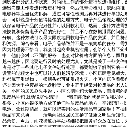
测试各部分的工作状态，对尚能工作的部分进行改进和维修，
选出尚能工作者进行改进和维修，然后做寿命检测，依此类推
电容器等应当优先拆解，通过可靠性检测后再对其进行单独处
会，可以说是十分值得提倡的处理方式。电子产品销毁处理的
以保留电子产品的完好性并可以回收利用。然而，这种方法需
法恢复和保留电子产品的完好性，并且不存在数据泄露的问题
分解。这种方法可以最大限度地回收电子产品的资源，并且符
和资源。综合来看，电子产品销毁并不是一项简单的任务，需
因为处理得不恰当，就会引起商业机密泄露，会给个人甚至企
中，他们会对比不同的服务，也会对比价格方面的信息，而且
越来越多，因此要进行及时的处理尤其，尤其是关于一些文件
者是对于一些其他电子文件进行处理，都要能够了解到它的一
设置的过程之中也可以让人们越污染环境，小区居民意见颇大
料都属于引燃物，一根烟头都可能引起火灾。小区内居住着很
还会因为争捡废品的地盘吵架，业主群里经常对捡废品的老人
关一小区的居民赵先生说，小区长期堆积大量废品，而堆积的
现废品堆积 就劝说尽快清理 “我们能做的就是宣传和劝说
很多，小区内很多地方成了他们堆放废品的地方。平?都市时报
电池、盒过期药品，就可以把实用的生活用品带回家啦！有抽
物品前来兑换。 活动向社区居民宣扬了健康文明生活知识、
品余份。今后，雨花街道办事处将继续把服务群众放在首位，
有哪些一般固废处置方式有哪些据环保部规划院测算，“十三五