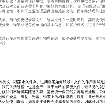
营中积累了海量的预约单据。随着时间推移，这些单据会使存储
扰企业对当前业务需求和客户偏好的精准分析。 清理销毁这些预
与可读性，不利于企业管理层做出精准的决策。而年终清理能让
认单、预约变更记录等文件。这些文件在一定时期后，其历史使命
与分类，详细登记每份单据的基本信息，如客户姓名（可隐去部
质进行多次数据覆盖或进行物理销毁，如消磁处理硬盘等。整个
审计。
册作为文书档案永久保存。过期档案如何销毁？文件的作用当然
，我们生活过程中也是会产生属于自己的保密文件，最常见的就
时候我们不能将其随意丢弃，需要统一保管然后再销毁处理，公
记载在硬盘、磁盘、光盘、磁带上的档案资料可以用工业粉碎机
达达到使用寿命，如果直接处理会造成资源的浪费。因此可以考