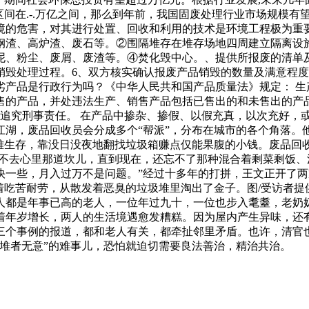
区间在.-.万亿之间，那么到年前，我国固废处理行业市场规模
境的危害，对其进行处置、回收和利用的技术是环境工程极为重
钢渣、高炉渣、废石等。②围隔堆存在堆存场地四周建立隔离设
泥、粉尘、废屑、废渣等。④焚化毁中心。、提供所报废的清单
销毁处理过程。6、双方核实确认报废产品销毁的数量及满意程
劣产品是行政行为吗？《中华人民共和国产品质量法》规定： 生
售的产品，并处违法生产、销售产品包括已售出的和未售出的产品
法追究刑事责任。 在产品中掺杂、掺假、以假充真，以次充好，
湖，废品回收员会分成多个“帮派”，分布在城市的各个角落。他
艰难生存，靠没日没夜地翻找垃圾箱赚点仅能果腹的小钱。废品回
过不去心里那道坎儿，直到现在，还忘不了那种混合着剩菜剩饭、
快一些，月入过万不是问题。”经过十多年的打拼，王文正开了
着吃苦耐劳，从散发着恶臭的垃圾堆里淘出了金子。图/受访者
人都是年事已高的老人，一位年过九十，一位也步入耄耋，老奶
着年岁增长，两人的生活境遇愈发糟糕。因为屋内产生异味，还
个事例的报道，都和老人有关，都牵扯邻里矛盾。也许，清官
堆者无意”的难事儿，恐怕就迫切需要良法善治，精治共治。