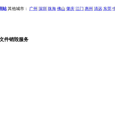
圳站
其他城市：
广州
深圳
珠海
佛山
肇庆
江门
惠州
清远
东莞
文件销毁服务