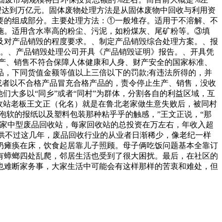
有望达到万亿元。固体废物处理方法是从固体废物中回收与利用资
要的组成部分。主要处理方法：①一般堆存。适用于不溶解、不
施。适用含水率高的粉尘、污泥，如粉煤灰、尾矿粉等。③填
及对产品销毁的程度要求。、制定产品销毁综合处理方案。、报
度。、产品销毁处理公司开具《产品销毁证明》报告。、开具凭
产、销售不符合保障人体健康和人身、财产安全的国家标准、
，下同货值金额等值以上三倍以下的罚款;有违法所得的，并
或者以不合格产品冒充合格产品的，责令停止生产、销售，没收
们大多以“同乡”或者“同村”为群体，分割各自的利益区域，互
收站老板王文正（化名）就是在鲁北老家做生意失败后，被同村
泡软的报纸以及塑料包装那种粘乎乎的触感，”王文正说，“那
两家中型废品回收站，每家回收站的总投资在万左右，年收入超
提供不过这几年，废品回收行业的从业者日渐稀少，像老纪一样
奶瘫痪在床，饮食起居靠儿子照顾。母子俩吃饭问题基本全靠订
有蟑螂四处乱爬，邻居生活也受到了很大困扰。最后，在社区的
也难断家务事，大家生活中可能会有这样那样的苦衷和难处，但