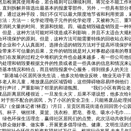
然后检测其使用寿命，若合格则可以继续利用。将完全不能工作
，直到拆解并筛选出最基本的报废零部件。另外，一些具有部分
理，通过这种手段，我们不仅可以最大限度地节省和利用资源，
方法：方法一：化学处理电子元件的化学处理，又被称为三、重
要消耗大量的时间、资源和技能。四、磁盘销毁磁盘销毁是一种
。但是，这种方法可能对环境造成不利影响，并且不太适合大规
合环境保护的原则。但是，这种方法可能需要特殊的回收站点和
要企业和个人认真面对。选择合适的销毁方法对于提高环境保护
业带来不可估量的后果，文件的销毁就是对人对事都必须有的尊
他们在发展的过程之中堆积的文件也会越来越多，有一些公司他
的处理和销毁要根据文件的性质或者是一些具体的信息和情况来
些基本情况和特点，而且销毁报废中心服务，得到很多人的关注
。”新港城小区居民张先生说，他多次给物业反映，物业无动于
多老人和儿童，堆放废品的区域昏暗，这些障碍物容易绊倒他们
进行声讨，严重影响了邻里的和谐氛围。 “我们小区有两位老
废品距离居民楼很近，一旦发生火灾，后果不堪设想，他多次
，对于拒不配合的居民，为了小区的安全卫生，只能将废品处理掉
讯?（全媒体记者?林霞）?月日，呈贡区雨花街道在回回营小
纸、杯子、钢丝球、菜篮、洗衣粉、肥皂、香皂、吸水小毛巾…
绿色环保生活理念，赢得社区居民们的点赞。此次活动共收到
为群众做好事、做实事，开展更多倡导绿色、健康、文明生活的
”期间社会环保总投资有望超过万亿元。根据行业发展,未来几年