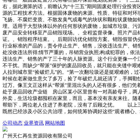
右，据此测算的话，前瞻认为“十三五”期间固废处理行业投资
源的工程技术方法。根据固体废物的来源、性质、特征和对环
飞扬、不腐烂变质、不散发臭气或毒气的块状和颗粒状废物如
埋。适用于大型块体以外的任何形状的废物，如城市垃圾、污
废产品安全转移至产品销毁现场。、全程监督录像、照片产品
证。、销毁程序结束。、后期回访优化销毁方案。销毁假冒伪
行业标准的产品的，责令停止生产、销售，没收违法生产、销
处没收违法所得;情节严重的，吊销营业执照;构成犯罪的，依
违法生产、销售的产了三十年的人脉资源。这个行业更像一个江
不干扰。而缺少“帮派”保护的废品回收员，就只能在夹缝中
人拉到城市里“捡破烂儿”的。“第一次翻垃圾还是挺艰难的，
时候在老家做生意欠了多万，捡了年破烂儿就还清了，手脚勤
过万。像王文正这样从“帮派”里混出头的人还有很多，他们凭
处于废品回收产业链 房山区某小区里曾有一对高龄母子，两
外卖，生活垃圾都囤积在家里，而且，基本没有亲友来往。随
帮助下，两位老人住进了养老院，没有了后顾之忧。 以上三
既然已经涉及小区公共治理，如何统筹协调好这些“观者糟心、
公司动态
业界资讯
网站地图
广州天仁再生资源回收有限公司