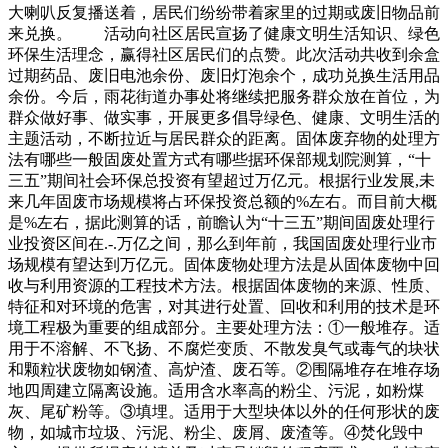
大喇叭反复播送着，居民们纷纷带着家里的过期或废旧物品前
来兑换。 活动向社区居民宣扬了健康文明生活知识、绿色
环保生活理念，赢得社区居民们的点赞。此次活动共收到余盒
过期药品、废旧电池余份、废旧灯泡余个，成功兑换生活用品
余份。今后，雨花街道办事处将继续把服务群众放在首位，为
群众做好事、做实事，开展更多倡导绿色、健康、文明生活的
主题活动，不断拉近与居民群众的距离。固体废弃物的处理方
法有哪些一般固废处置方式有哪些据环保部规划院测算，“十
三五”期间社会环保总投资有望超过万亿元。根据行业发展,未
来几年固废市场规模将占环保投资总额的%左右。而目前大概
是%左右，据此测算的话，前瞻认为“十三五”期间固废处理行
业投资区间在.-.万亿之间，那么到年前，我国固废处理行业市
场规模有望达到万亿元。固体废物处理方法是从固体废物中回
收与利用资源的工程技术方法。根据固体废物的来源、性质、
特征和对环境的危害，对其进行处置、回收和利用的技术是环
境工程极为重要的组成部分。主要处理方法：①一般堆存。适
用于不溶解、不飞扬、不腐烂变质、不散发臭气或毒气的块状
和颗粒状废物如钢渣、高炉渣、废石等。②围隔堆存在堆存场
地四周建立隔离设施。适用含水率高的粉尘、污泥，如粉煤
灰、尾矿粉等。③填埋。适用于大型块体以外的任何形状的废
物，如城市垃圾、污泥、粉尘、废屑、废渣等。④焚化毁中