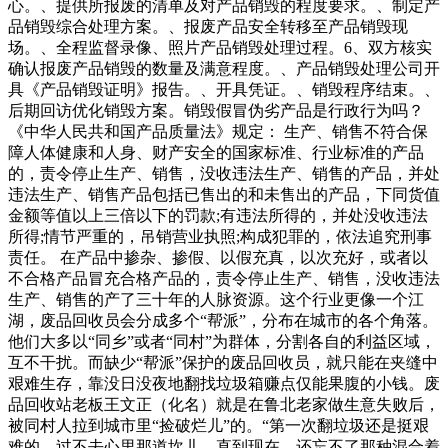
心。、提供所报废的清单及对产品销毁的程度要求。、制定产
品销毁综合处理方案。、报废产品安全转移至产品销毁现
场。、全程监督录像、照片产品销毁处理过程。6、双方核实
确认报废产品销毁的数量及满意程度。、产品销毁处理公司开
具《产品销毁证明》报告。、开具凭证。、销毁程序结束。、
后期回访优化销毁方案。销毁假冒伪劣产品是行政行为吗？
《中华人民共和国产品质量法》规定： 生产、销售不符合保
障人体健康和人身、财产安全的国家标准、行业标准的产品
的，责令停止生产、销售，没收违法生产、销售的产品，并处
违法生产、销售产品包括已售出的和未售出的产品，下同货值
金额等值以上三倍以下的罚款;有违法所得的，并处没收违法
所得;情节严重的，吊销营业执照;构成犯罪的，依法追究刑事
责任。 在产品中掺杂、掺假、以假充真，以次充好，或者以
不合格产品冒充合格产品的，责令停止生产、销售，没收违法
生产、销售的产了三十年的人脉资源。这个行业更像一个江
湖，废品回收员会分成多个“帮派”，分布在城市的各个角落。
他们大多以“同乡”或者“同村”为群体，分割各自的利益区域，
互不干扰。而缺少“帮派”保护的废品回收员，就只能在夹缝中
艰难生存，靠没日没夜地翻找垃圾箱赚点仅能果腹的小钱。废
品回收站老板王文正（化名）就是在鲁北老家做生意失败后，
被同村人拉到城市里“捡破烂儿”的。“第一次翻垃圾还是挺艰
难的，过不去心里那道坎儿，直到现在，还忘不了那种混合着