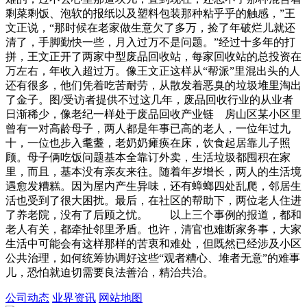
剩菜剩饭、泡软的报纸以及塑料包装那种粘乎乎的触感，”王
文正说，“那时候在老家做生意欠了多万，捡了年破烂儿就还
清了，手脚勤快一些，月入过万不是问题。”经过十多年的打
拼，王文正开了两家中型废品回收站，每家回收站的总投资在
万左右，年收入超过万。像王文正这样从“帮派”里混出头的人
还有很多，他们凭着吃苦耐劳，从散发着恶臭的垃圾堆里淘出
了金子。图/受访者提供不过这几年，废品回收行业的从业者
日渐稀少，像老纪一样处于废品回收产业链 房山区某小区里
曾有一对高龄母子，两人都是年事已高的老人，一位年过九
十，一位也步入耄耋，老奶奶瘫痪在床，饮食起居靠儿子照
顾。母子俩吃饭问题基本全靠订外卖，生活垃圾都囤积在家
里，而且，基本没有亲友来往。随着年岁增长，两人的生活境
遇愈发糟糕。因为屋内产生异味，还有蟑螂四处乱爬，邻居生
活也受到了很大困扰。最后，在社区的帮助下，两位老人住进
了养老院，没有了后顾之忧。 以上三个事例的报道，都和
老人有关，都牵扯邻里矛盾。也许，清官也难断家务事，大家
生活中可能会有这样那样的苦衷和难处，但既然已经涉及小区
公共治理，如何统筹协调好这些“观者糟心、堆者无意”的难事
儿，恐怕就迫切需要良法善治，精治共治。
公司动态
业界资讯
网站地图