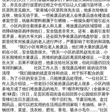
况，并且在进行设置的过程之中也可以让人们越污染环境，小
区居民意见颇大。”新港城小区居民张先生说，他多次给物业
反映，物业无动于衷。一些捡废品的老人会将废品放在楼道或
者架空层，纸板和塑料都属于引燃物，一根烟头都可能引起火
灾。小区内居住着很多老人和儿童，堆放废品的区域昏暗，这
些障碍物容易绊倒他们，安全隐患非常大。还有，极易引发邻
里矛盾，有的大爷大妈，还会因为争捡废品的地盘吵架，业主
群里经常对捡废品的老人进行声讨，严重影响了邻里的和谐氛
围。 “我们小区有两位老人捡废品，他们将大量的废品堆
积在小区，安全隐患很大。”西关一小区的居民赵先生说，小
区长期堆积大量废品，而堆积的废品距离居民楼很近，一旦发
生火灾，后果不堪设想，他多次给社区反映，但此问题仍旧没
有得到解决。 社区工作人员：发现废品堆积 就劝说尽快
清理 “我们能做的就是宣传和劝说，对于拒不配合的居
民，为了小区的安全卫生，只能将废品处理掉。”一位社区工
作人员介绍说，一些老旧小区捡拾废品的老人很多，小区内很
多地方成了他们堆放废品的地方。平?都市时报讯?（全媒体记
者?林霞）?月日，呈贡区雨花街道在回回营小公园组织开展学
雷锋纪念日主题活动。 “用个旧灯泡、节废旧电池、盒过
期药品，就可以把实用的生活用品带回家啦！有抽纸、杯子、
钢丝球、菜篮、洗衣粉、肥皂、香皂、吸水小毛巾……”社区