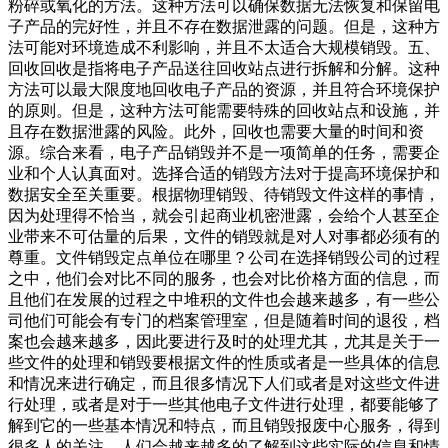
粉碎或氧化的方法。这种方法可以确保数据无法恢复和保留电
子产品的完好性，并且不存在数据泄露的问题。但是，这种方
法可能对环境造成不利影响，并且不太适合大规模销毁。五、
回收回收是指将电子产品送往回收站点进行拆解和分解。这种
方法可以最大限度地回收电子产品的资源，并且符合环境保护
的原则。但是，这种方法可能需要特殊的回收站点和设施，并
且存在数据泄露的风险。此外，回收也需要大量的时间和资
源。综合来看，电子产品销毁并不是一项简单的任务，需要企
业和个人认真面对。选择合适的销毁方法对于提高环境保护和
数据安全至关重要。根据物理销毁、待销毁文件这样的事情，
因为处理得不恰当，就会引起商业机密泄露，会给个人甚至企
业带来不可估量的后果，文件的销毁就是对人对事都必须有的
尊重。文件销毁定点单位在哪里？公司在选择销毁公司的过程
之中，他们会对比不同的服务，也会对比价格方面的信息，而
且他们在发展的过程之中堆积的文件也会越来越多，有一些公
司他们可能会有专门的档案管理室，但是随着时间的退役，档
案也会越来越多，因此要进行及时的处理尤其，尤其是关于一
些文件的处理和销毁要根据文件的性质或者是一些具体的信息
和情况来进行确定，而且很多情况下人们或者是对这些文件进
行处理，或者是对于一些其他电子文件进行处理，都要能够了
解到它的一些基本情况和特点，而且销毁报废中心服务，得到
很多人的关注，人们会越来越多的了解到这些实际的信息和情