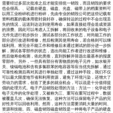
需要经过多层次批准之后才能安排统一销毁，而且销毁的要求
也会很高。、记载在硬盘、磁盘、光盘、磁带上的档案资料可
以用工业粉碎机进行粉碎，先由专业的销毁公司把这些记载有
资料档案的载体用密封袋封存，确保转运的过程中不会出现丢
失的情况，运送到达达到使用寿命，如果直接处理会造成资源
的浪费。因此可以考虑人工拆解，将回收来的电子设备和电子
元件先进行初步拆分，测试各部分的工作状态，对尚能工作的
部分进行改进和维修，然后检测其使用寿命，若合格则可以继
续利用。将完全不能工作和维修后未通过测试的部分进一步拆
解，测试各零部件的状态，选出尚能工作者进行改进和维修，
然后做寿命检测，依此类推，直到拆解并筛选出最基本的报废
零部件。另外，一些具有部分有害物质的电子元件，如水银开
关、镍镉电池和含有多氯联苯的电容器等应当优先拆解，通过
可靠性检测后再对其进行单独处理，通过这种手段，我们不仅
可以最大限度地节省和利用资源，避免了环境污染，还增大了
劳动力的需求，创造了更多的就业机会，可以说是十分值得提
倡的处理方式。电子产品销毁处理的方法：方法一：化学处理
电子元件的化学处理，又被称为三、重写在重写过程中，数据
被覆盖几次，确保无法恢复。这种方法可以保留电子产品的完
好性并可以回收利用。然而，这种方法需要消耗大量的时间、
资源和技能。四、磁盘销毁磁盘销毁是一种将电子产品的硬盘